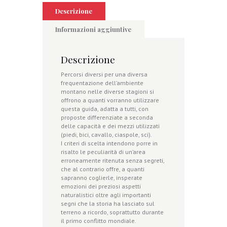
Descrizione
Informazioni aggiuntive
Descrizione
Percorsi diversi per una diversa
frequentazione dell’ambiente
montano nelle diverse stagioni si
offrono a quanti vorranno utilizzare
questa guida, adatta a tutti, con
proposte differenziate a seconda
delle capacità e dei mezzi utilizzati
(piedi, bici, cavallo, ciaspole, sci).
I criteri di scelta intendono porre in
risalto le peculiarità di un’area
erroneamente ritenuta senza segreti,
che al contrario offre, a quanti
sapranno coglierle, insperate
emozioni dei preziosi aspetti
naturalistici oltre agli importanti
segni che la storia ha lasciato sul
terreno a ricordo, soprattutto durante
il primo conflitto mondiale.