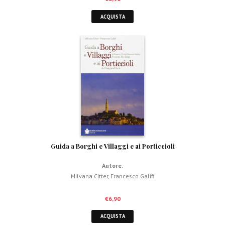
ACQUISTA
Guida a Borghi e Villaggi e ai Porticcioli
Autore:
Milvana Citter
,
Francesco Galifi
€
6,90
ACQUISTA