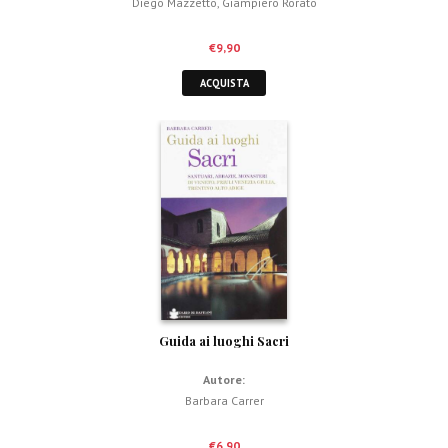
Diego Mazzetto
,
Giampiero Rorato
€
9,90
ACQUISTA
Guida ai luoghi Sacri
Autore:
Barbara Carrer
€
6,90