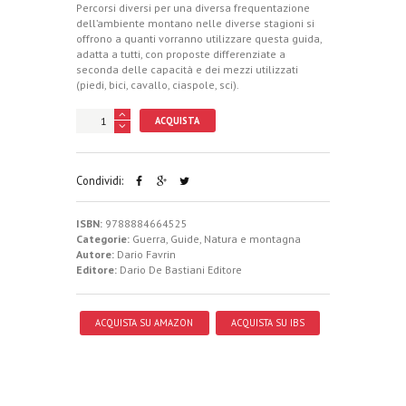
Percorsi diversi per una diversa frequentazione
dell’ambiente montano nelle diverse stagioni si
offrono a quanti vorranno utilizzare questa guida,
adatta a tutti, con proposte differenziate a
seconda delle capacità e dei mezzi utilizzati
(piedi, bici, cavallo, ciaspole, sci).
ACQUISTA
Condividi:
ISBN:
9788884664525
Categorie:
Guerra
,
Guide
,
Natura e montagna
Autore:
Dario Favrin
Editore:
Dario De Bastiani Editore
ACQUISTA SU AMAZON
ACQUISTA SU IBS