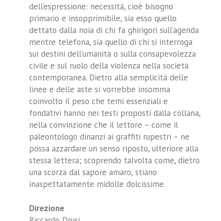
dell’espressione: necessità, cioè bisogno
primario e insopprimibile, sia esso quello
dettato dalla noia di chi fa ghirigori sull’agenda
mentre telefona, sia quello di chi si interroga
sui destini dell’umanità o sulla consapevolezza
civile e sul ruolo della violenza nella società
contemporanea. Dietro alla semplicità delle
linee e delle aste si vorrebbe insomma
coinvolto il peso che temi essenziali e
fondativi hanno nei testi proposti dalla collana,
nella convinzione che il lettore – come il
paleontologo dinanzi ai graffiti rupestri – ne
possa azzardare un senso riposto, ulteriore alla
stessa lettera; scoprendo talvolta come, dietro
una scorza dal sapore amaro, stiano
inaspettatamente midolle dolcissime.
Direzione
Riccardo Drusi