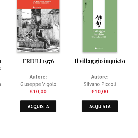
ù
FRIULI 1976
Il villaggio inquieto
e
Autore:
Autore:
a
Giuseppe Vigolo
Silvano Piccoli
€
10,00
€
10,00
ACQUISTA
ACQUISTA