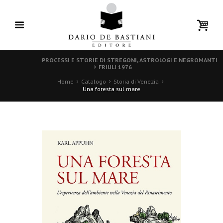
PROCESSI E STORIE DI STREGONI, ASTROLOGI E NEGROMANTI
FRIULI 1976
Home
Catalogo
Storia di Venezia
Una foresta sul mare