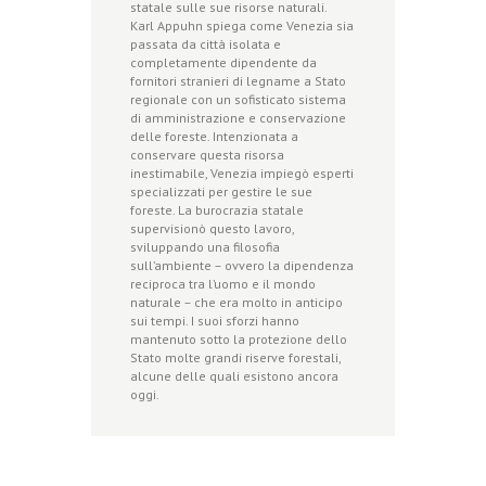
statale sulle sue risorse naturali.
Karl Appuhn spiega come Venezia sia
passata da città isolata e
completamente dipendente da
fornitori stranieri di legname a Stato
regionale con un sofisticato sistema
di amministrazione e conservazione
delle foreste. Intenzionata a
conservare questa risorsa
inestimabile, Venezia impiegò esperti
specializzati per gestire le sue
foreste. La burocrazia statale
supervisionò questo lavoro,
sviluppando una filosofia
sull’ambiente – ovvero la dipendenza
reciproca tra l’uomo e il mondo
naturale – che era molto in anticipo
sui tempi. I suoi sforzi hanno
mantenuto sotto la protezione dello
Stato molte grandi riserve forestali,
alcune delle quali esistono ancora
oggi.