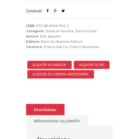
Condividi:
ISBN:
978-88-8466-961-2
Categorie:
Storia di Venezia
,
Storia locale
Autore:
Karl Appuhn
Editore:
Dario De Bastiani Editore
Curatore:
Franco Dal Cin, Franco Bastianon
ACQUISTA SU AMAZON
ACQUISTA SU IBS
ACQUISTA SU LIBRERIA UNIVERSITARIA
Descrizione
Informazioni aggiuntive
Descrizione