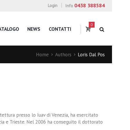
0438 388584
Login
Info
0
ATALOGO
NEWS
CONTATTI
Home
Authors
Loris Dal Pos
tettura presso lo Iuav di Venezia, ha esercitato
ezia e Trieste. Nel 2006 ha conseguito il dottorato