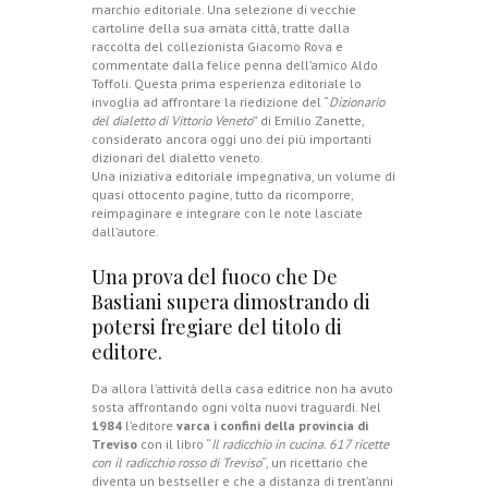
marchio editoriale. Una selezione di vecchie
cartoline della sua amata città, tratte dalla
raccolta del collezionista Giacomo Rova e
commentate dalla felice penna dell’amico Aldo
Toffoli. Questa prima esperienza editoriale lo
invoglia ad affrontare la riedizione del “
Dizionario
del dialetto di Vittorio Veneto
” di Emilio Zanette,
considerato ancora oggi uno dei più importanti
dizionari del dialetto veneto.
Una iniziativa editoriale impegnativa, un volume di
quasi ottocento pagine, tutto da ricomporre,
reimpaginare e integrare con le note lasciate
dall’autore.
Una prova del fuoco che De
Bastiani supera dimostrando di
potersi fregiare del titolo di
editore.
Da allora l’attività della casa editrice non ha avuto
sosta affrontando ogni volta nuovi traguardi. Nel
1984
l’editore
varca i confini della provincia di
Treviso
con il libro “
Il radicchio in cucina. 617 ricette
con il radicchio rosso di Treviso
“, un ricettario che
diventa un bestseller e che a distanza di trent’anni