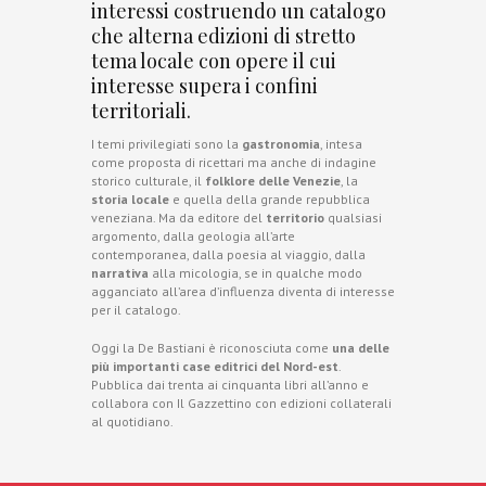
interessi costruendo un catalogo
che alterna edizioni di stretto
tema locale con opere il cui
interesse supera i confini
territoriali.
I temi privilegiati sono la
gastronomia
, intesa
come proposta di ricettari ma anche di indagine
storico culturale, il
folklore delle Venezie
, la
storia locale
e quella della grande repubblica
veneziana. Ma da editore del
territorio
qualsiasi
argomento, dalla geologia all’arte
contemporanea, dalla poesia al viaggio, dalla
narrativa
alla micologia, se in qualche modo
agganciato all’area d’influenza diventa di interesse
per il catalogo.
Oggi la De Bastiani è riconosciuta come
una delle
più importanti case editrici del Nord-est
.
Pubblica dai trenta ai cinquanta libri all’anno e
collabora con Il Gazzettino con edizioni collaterali
al quotidiano.