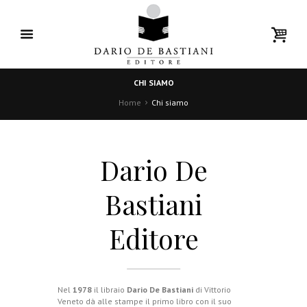
CHI SIAMO
Home
Chi siamo
Dario De
Bastiani
Editore
Nel
1978
il libraio
Dario De Bastiani
di Vittorio
Veneto dà alle stampe il primo libro con il suo