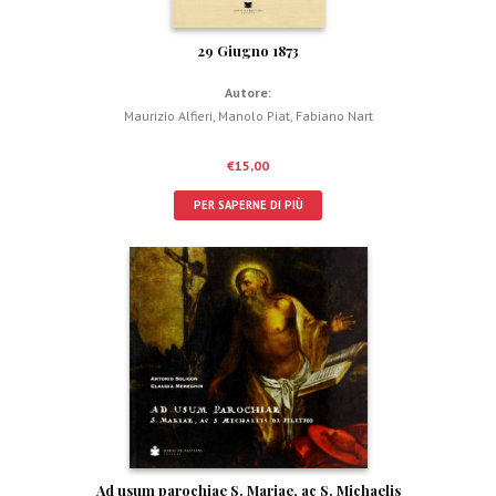
29 Giugno 1873
Autore:
Maurizio Alfieri
,
Manolo Piat
,
Fabiano Nart
€
15,00
PER SAPERNE DI PIÙ
Ad usum parochiae S. Mariae, ac S. Michaelis