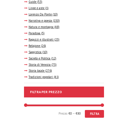
Guide
(53)
Linee e aste
(1)
Lorenzo Da Ponte
(10)
Narrativa e poesia
(150)
Natura e montagna
(48)
Paradoxa
(5)
Ragazzi e illustrati
(25)
Religione
(26)
Saggistica
(10)
Società e Politica
(12)
Storia di Venezia
(75)
Storia locale
(276)
Tradizioni popolari
(41)
FILTRA PER PREZZO
Prezzo:
€0
—
€80
FILTRA