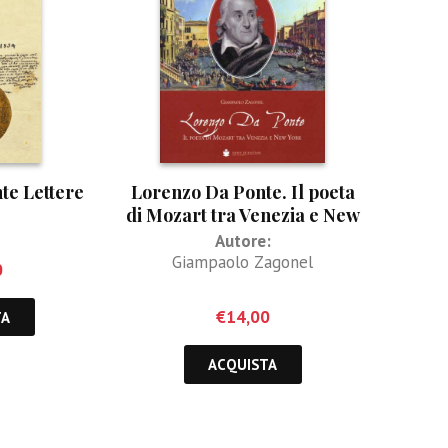
te Lettere
Lorenzo Da Ponte. Il poeta
di Mozart tra Venezia e New
York
Autore:
Giampaolo Zagonel
0
€
14,00
TA
ACQUISTA