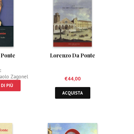
 Ponte
Lorenzo Da Ponte
:
aolo Zagonel
€
44,00
DI PIÙ
ACQUISTA