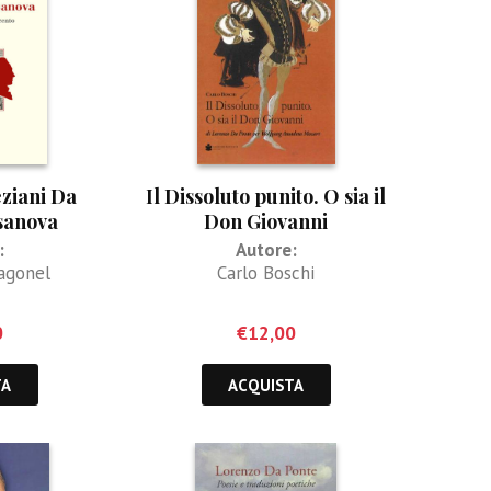
ziani Da
Il Dissoluto punito. O sia il
sanova
Don Giovanni
:
Autore:
agonel
Carlo Boschi
0
€
12,00
TA
ACQUISTA