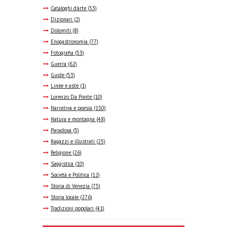
Cataloghi d'arte
(33)
Dizionari
(2)
Dolomiti
(8)
Enogastronomia
(77)
Fotografia
(53)
Guerra
(62)
Guide
(53)
Linee e aste
(1)
Lorenzo Da Ponte
(10)
Narrativa e poesia
(150)
Natura e montagna
(48)
Paradoxa
(5)
Ragazzi e illustrati
(25)
Religione
(26)
Saggistica
(10)
Società e Politica
(12)
Storia di Venezia
(75)
Storia locale
(276)
Tradizioni popolari
(41)