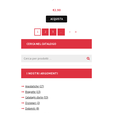
€
2,90
ACQUISTA
1
2
3
…
CERCA NEL CATALOGO
I NOSTRI ARGOMENTI
Anastatiche
(27)
Biografie
(13)
Cataloghi d'arte
(33)
Dizionari
(2)
Dolomiti
(8)