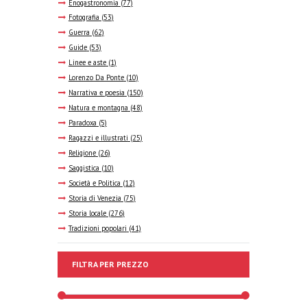
Enogastronomia
(77)
Fotografia
(53)
Guerra
(62)
Guide
(53)
Linee e aste
(1)
Lorenzo Da Ponte
(10)
Narrativa e poesia
(150)
Natura e montagna
(48)
Paradoxa
(5)
Ragazzi e illustrati
(25)
Religione
(26)
Saggistica
(10)
Società e Politica
(12)
Storia di Venezia
(75)
Storia locale
(276)
Tradizioni popolari
(41)
FILTRA PER PREZZO