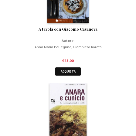
A tavola con Giacomo Casanova
Autore:
Anna Maria Pellegrino
,
Giampiero Rorato
€
25,00
ACQUISTA