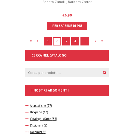
Renato Zanolli
,
Barbara Carrer
€
6,90
PER SAPERNE DI PIÙ
1
2
3
4
…
CERCA NEL CATALOGO
I NOSTRI ARGOMENTI
Anastatiche
(27)
Biografie
(13)
Cataloghi d'arte
(33)
Dizionari
(2)
Dolomiti
(8)