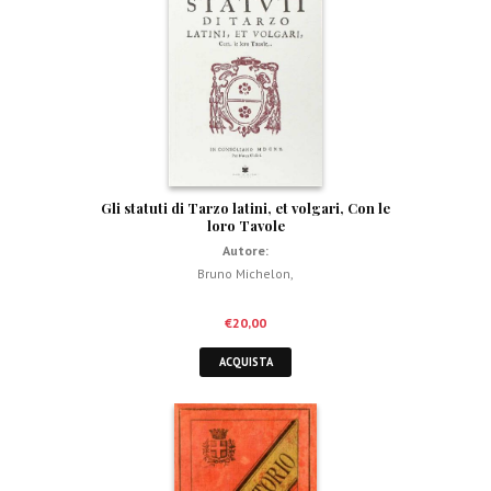
Gli statuti di Tarzo latini, et volgari, Con le
loro Tavole
Autore:
Bruno Michelon
,
€
20,00
ACQUISTA