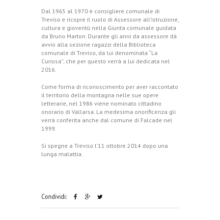
Dal 1965 al 1970 è consigliere comunale di
Treviso e ricopre il ruolo di Assessore all’istruzione,
cultura e gioventù nella Giunta comunale guidata
da Bruno Marton. Durante gli anni da assessore dà
avvio alla sezione ragazzi della Biblioteca
comunale di Treviso, da lui denominata “La
Curiosa”, che per questo verrà a lui dedicata nel
2016.
Come forma di riconoscimento per aver raccontato
il territorio della montagna nelle sue opere
letterarie, nel 1986 viene nominato cittadino
onorario di Vallarsa. La medesima onorificenza gli
verrà conferita anche dal comune di Falcade nel
1999.
Si spegne a Treviso l’11 ottobre 2014 dopo una
lunga malattia.
Condividi: