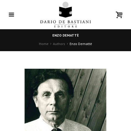
ENZO DEMATTÈ
Home
Authors
Enzo Demattè