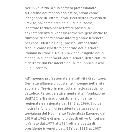
Nel 1953 inizia la sua carriera professionale
all’interno del mondo scolastico, prima come
insegnante di lettere in vari licei della Provincia di
Treviso, poi come preside di Scuola Media,
ispettore tecnico per le lettere presso la
sovrintendenza di Venezia (dove svolgerà anche la
funzione di coordinatore interregionale triveneto)
per concluderla a Parigi, presso l’ambasciata
d’Italia, come ispettore generale della scuola
italiana in Francia. Nel 1994 viene insignito della
Medaglia ai benemeriti della scuola, della cultura
e dell’arte dal Presidente della Repubblica Oscar
Luigi Scalfaro.
All’impegno professionale e all’attività di scrittore,
Demattè affianca un costante impegno nella vita
sociale di Treviso, in particolare nello scautismo
cattolico. Partecipa attivamente alla rifondazione
dell’ASCI a Treviso, di cui diviene dirigente
regionale e nazionale dal 1946 al 1966. Svolge
inoltre le funzioni di presidente della sezione
trevigiana del Movimento Federalista Europeo dal
1959 al 1962 e di membro del direttivo Unicef per
il Veneto dal 1979 al 1984, oltre a quella di
presidente triveneto dell’IBBY dal 1983 al 1987.