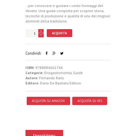
…per conoscere e gustare i cento formaggi del
Veneto. Una guida completa per scoprire storia,
tecniche di produzione e qualità di uno dei migliori
alimenti della tradizione.
ACQUISTA
Condividi:
ISBN:
9788884661746
Categorie:
Enogastronomia
,
Guide
Autore:
Fernando Raris
Editore:
Dario De Bastiani Editore
ACQUISTA SU AMAZON
ACQUISTA SU IBS
Descrizione