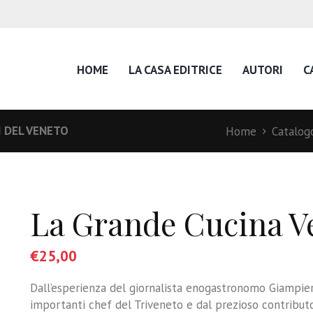
HOME
LA CASA EDITRICE
AUTORI
C
I DEL VENETO
Home
Catalog
La Grande Cucina V
€
25,00
Dall’esperienza del giornalista enogastronomo Giampier
importanti chef del Triveneto e dal prezioso contributo d