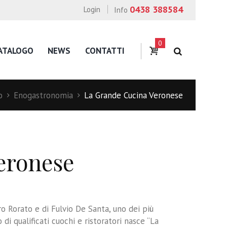
0438 388584
Login
Info
0
ATALOGO
NEWS
CONTATTI
o
Enogastronomia
La Grande Cucina Veronese
eronese
o Rorato e di Fulvio De Santa, uno dei più
i qualificati cuochi e ristoratori nasce “La