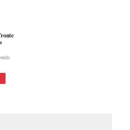
fronte
1
nolli