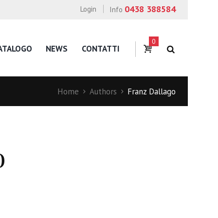
0438 388584
Login
Info
0
ATALOGO
NEWS
CONTATTI
Home
Authors
Franz Dallago
o