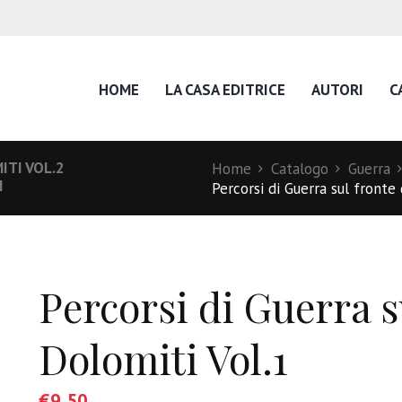
HOME
LA CASA EDITRICE
AUTORI
C
ITI VOL.2
Home
Catalogo
Guerra
I
Percorsi di Guerra sul fronte
Percorsi di Guerra s
Dolomiti Vol.1
€
9,50