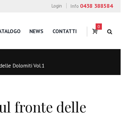
0438 388584
Login
Info
0
ATALOGO
NEWS
CONTATTI
 delle Dolomiti Vol.1
ul fronte delle