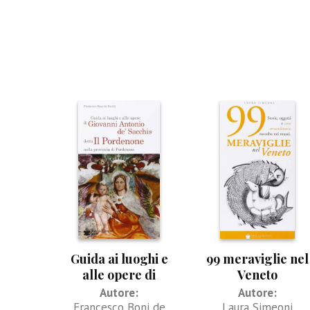
Guida ai luoghi e
99 meraviglie nel
alle opere di
Veneto
Giovanni Antonio
Autore:
Autore:
de’ Sacchis detto Il
Francesco Boni de
Laura Simeoni