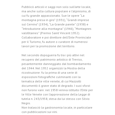
Pubblicò articoli e saggi non solo sull’arte locale,
ma anche sulla cultura popolare e l’alpinismo, di
cui fu grande appassionato. Sue le opere “La
montagna presa in giro” (1931), “Grandi imprese
sul Cervino” (1934), “La Grande parete” (1938) e
“Introduzione alla montagna” (1946), “Montagnes
valdôtaines” (Premio Saint Vincent 1952).
Collaboratore e poi direttore dell’Ente Provinciale
per il Turismo, fu autore o curatore di numerosi
lavori per la promozione del territorio.
Nel secondo dopoguerra fu tra i più attivi nel
recupero del patrimonio artistico di Treviso,
pesantemente danneggiato dal bombardamento
del 1944. Nel 1952 organizzò la Mostra della
ricostruzione: fu la prima di una serie di
esposizioni fotografiche culminanti con la
tematica delle ville venete, di cui Mazzotti
documentò il grave stato di degrado. I suoi sforzi
non furono vani: nel 1958 veniva istituito l’Ente per
le Ville Venete con l’approvazione della Legge di
tutela n. 243/1958, stesa da lui stesso con Silvio
Negro.
Non tralasciò la gastronomia locale, in particolare
con pubblicazioni sui vini.