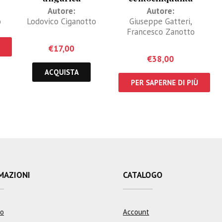
tavole inventate e
Autore:
Autore:
disegnate. Vol 1 e 2
o
Lodovico Ciganotto
Giuseppe Gatteri
,
Francesco Zanotto
€
17,00
€
38,00
ACQUISTA
PER SAPERNE DI PIÙ
MAZIONI
CATALOGO
mo
Account