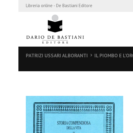
Libreria online - De Bastiani Editore
PATRIZI USSARI ALBORANTI
IL PIOMBO E L’OR