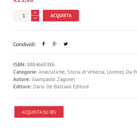
ACQUISTA
Condividi:
ISBN:
8884660386
Categorie:
Anastatiche
,
Storia di Venezia
,
Lorenzo Da P
Autore:
Giampaolo Zagonel
Editore:
Dario De Bastiani Editore
ACQUISTA SU IBS