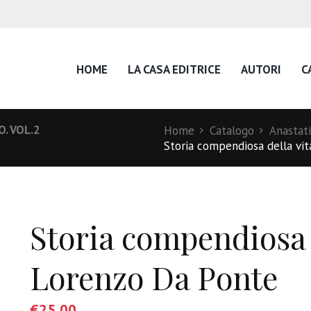
HOME
LA CASA EDITRICE
AUTORI
C
O. VOL.2
Home
Catalogo
Anastat
Storia compendiosa della vit
Storia compendiosa d
Lorenzo Da Ponte
€
25,00