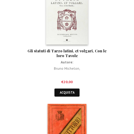
Gli statuti di Tarzo latini, et volgari, Con le
loro Tavole
Autore:
Bruno Michelon
,
€
20,00
ACQUISTA