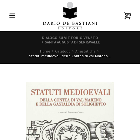
DIALOGO SU VITTORIO VENETO
SANTA AUGUSTA DI SERRAVALLE
Home
Catalogo
Anastatiche
Statuti medioevali della Contea di val Mareno...