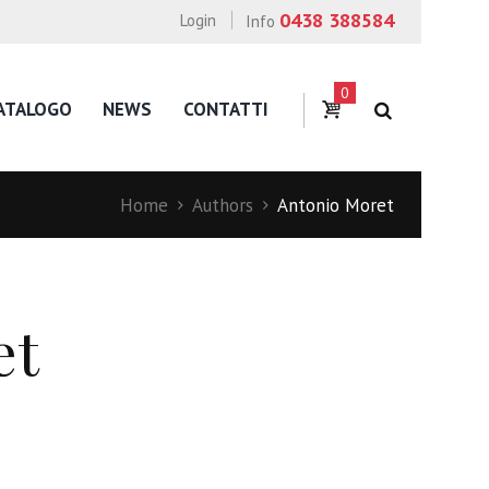
0438 388584
Login
Info
0
ATALOGO
NEWS
CONTATTI
Home
Authors
Antonio Moret
et