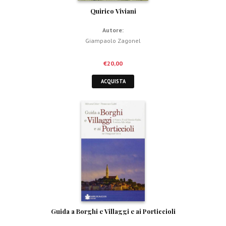
Quirico Viviani
Autore:
Giampaolo Zagonel
€
20,00
ACQUISTA
Guida a Borghi e Villaggi e ai Porticcioli