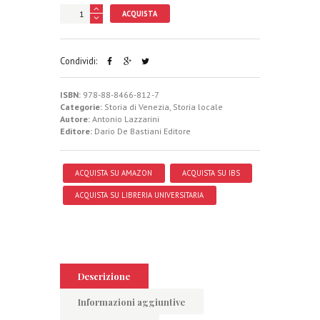
ACQUISTA
Condividi:
ISBN:
978-88-8466-812-7
Categorie:
Storia di Venezia
,
Storia locale
Autore:
Antonio Lazzarini
Editore:
Dario De Bastiani Editore
ACQUISTA SU AMAZON
ACQUISTA SU IBS
ACQUISTA SU LIBRERIA UNIVERSITARIA
Descrizione
Informazioni aggiuntive