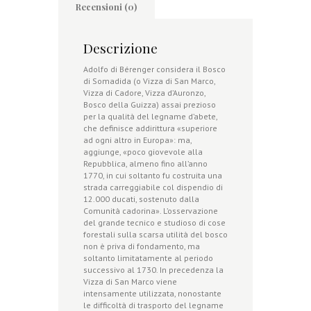
Recensioni (0)
Descrizione
Adolfo di Bérenger considera il Bosco
di Somadida (o Vizza di San Marco,
Vizza di Cadore, Vizza d’Auronzo,
Bosco della Guizza) assai prezioso
per la qualità del legname d’abete,
che definisce addirittura «superiore
ad ogni altro in Europa»: ma,
aggiunge, «poco giovevole alla
Repubblica, almeno fino all’anno
1770, in cui soltanto fu costruita una
strada carreggiabile col dispendio di
12.000 ducati, sostenuto dalla
Comunità cadorina». L’osservazione
del grande tecnico e studioso di cose
forestali sulla scarsa utilità del bosco
non è priva di fondamento, ma
soltanto limitatamente al periodo
successivo al 1730. In precedenza la
Vizza di San Marco viene
intensamente utilizzata, nonostante
le difficoltà di trasporto del legname