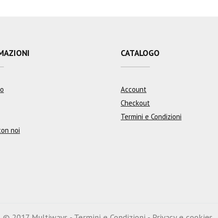
MAZIONI
CATALOGO
mo
Account
Checkout
Termini e Condizioni
con noi
© 2017
Multiways
-
Termini e Condizioni
-
Privacy e cookies