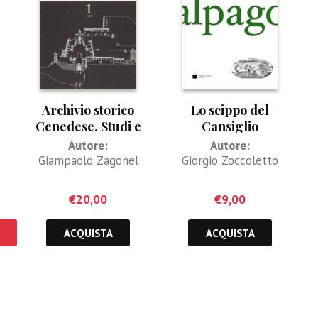
Archivio storico
Lo scippo del
Cenedese. Studi e
Cansiglio
ricerche tra Piave e
Autore:
Autore:
Livenza Vol. 1
Giampaolo Zagonel
Giorgio Zoccoletto
€
20,00
€
9,00
ACQUISTA
ACQUISTA