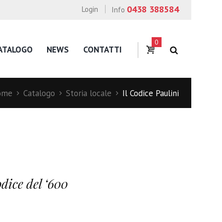
0438 388584
Login
Info
0
ATALOGO
NEWS
CONTATTI
ome
Catalogo
Storia locale
Il Codice Paulini
dice del ‘600