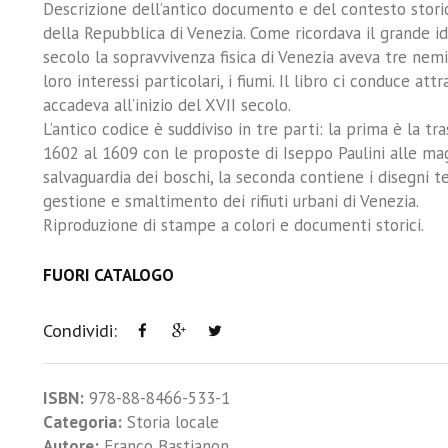
Descrizione dell’antico documento e del contesto storico
della Repubblica di Venezia. Come ricordava il grande i
secolo la sopravvivenza fisica di Venezia aveva tre nemic
loro interessi particolari, i fiumi. Il libro ci conduce a
accadeva all’inizio del XVII secolo.
L’antico codice è suddiviso in tre parti: la prima è la t
1602 al 1609 con le proposte di Iseppo Paulini alle mag
salvaguardia dei boschi, la seconda contiene i disegni te
gestione e smaltimento dei rifiuti urbani di Venezia.
Riproduzione di stampe a colori e documenti storici.
FUORI CATALOGO
Condividi:
ISBN:
978-88-8466-533-1
Categoria:
Storia locale
Autore:
Franco Bastianon