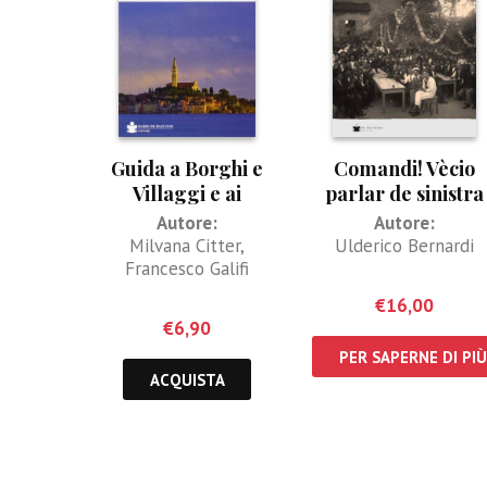
Guida a Borghi e
Comandi! Vècio
Villaggi e ai
parlar de sinistra
Porticcioli
Piave
Autore:
Autore:
Milvana Citter
,
Ulderico Bernardi
Francesco Galifi
€
16,00
€
6,90
PER SAPERNE DI PIÙ
ACQUISTA