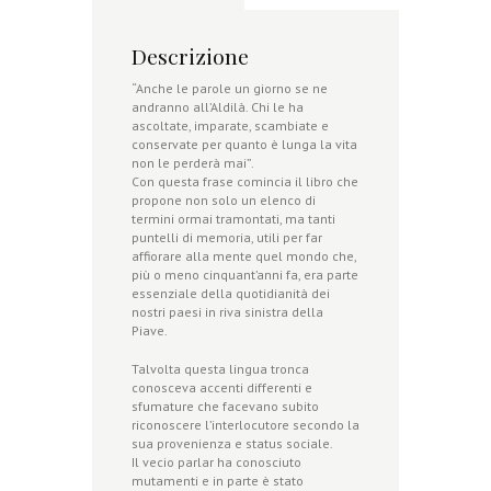
Descrizione
“Anche le parole un giorno se ne
andranno all’Aldilà. Chi le ha
ascoltate, imparate, scambiate e
conservate per quanto è lunga la vita
non le perderà mai”.
Con questa frase comincia il libro che
propone non solo un elenco di
termini ormai tramontati, ma tanti
puntelli di memoria, utili per far
affiorare alla mente quel mondo che,
più o meno cinquant’anni fa, era parte
essenziale della quotidianità dei
nostri paesi in riva sinistra della
Piave.
Talvolta questa lingua tronca
conosceva accenti differenti e
sfumature che facevano subito
riconoscere l’interlocutore secondo la
sua provenienza e status sociale.
Il vecio parlar ha conosciuto
mutamenti e in parte è stato