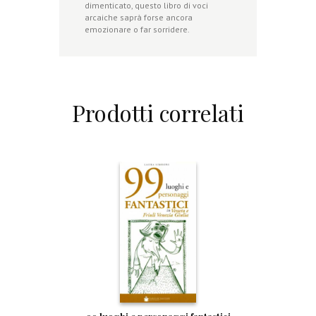
dimenticato, questo libro di voci
arcaiche saprà forse ancora
emozionare o far sorridere.
Prodotti correlati