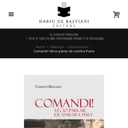
IL CODICE PAULINI
VIZI E VIRTÙ NEI PROVERBI VENETI E FRIULANI
Home
Catalogo
Storia locale
Comandi! Vècio parlar de sinistra Piave