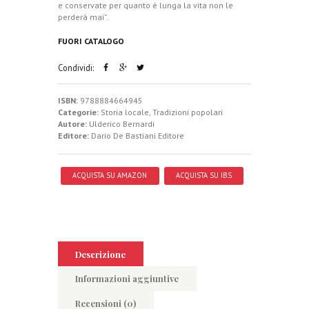
e conservate per quanto è lunga la vita non le
perderà mai”.
FUORI CATALOGO
Condividi:
ISBN:
9788884664945
Categorie:
Storia locale
,
Tradizioni popolari
Autore:
Ulderico Bernardi
Editore:
Dario De Bastiani Editore
ACQUISTA SU AMAZON
ACQUISTA SU IBS
Descrizione
Informazioni aggiuntive
Recensioni (0)