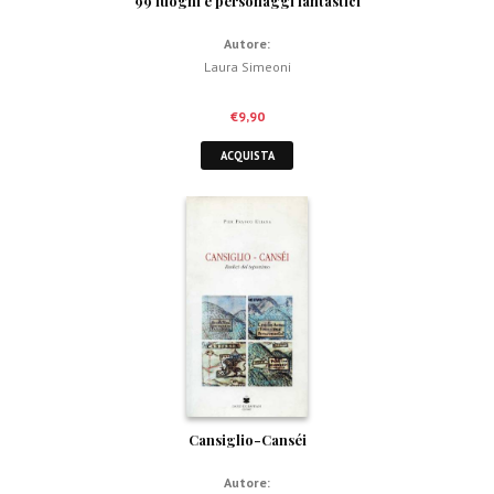
99 luoghi e personaggi fantastici
Autore:
Laura Simeoni
€
9,90
ACQUISTA
Cansiglio-Canséi
Autore: