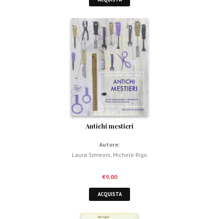
Antichi mestieri
Autore:
Laura Simeoni
,
Michele Rigo
€
9,00
ACQUISTA