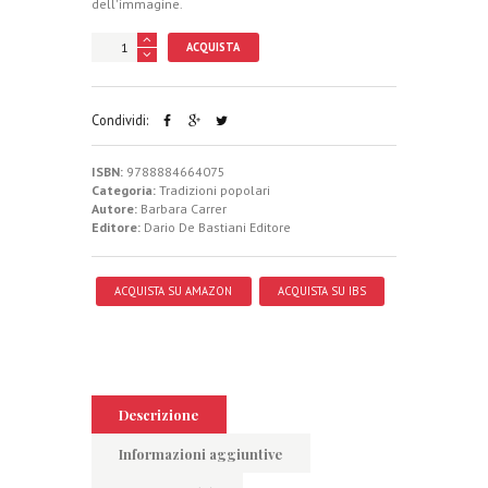
dell'immagine.
ACQUISTA
Condividi:
ISBN:
9788884664075
Categoria:
Tradizioni popolari
Autore:
Barbara Carrer
Editore:
Dario De Bastiani Editore
ACQUISTA SU AMAZON
ACQUISTA SU IBS
Descrizione
Informazioni aggiuntive