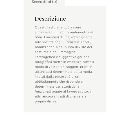
Recensioni (0)
Descrizione
Questo testo, che può essere
considerato un approfondimento del
libro “I mestieri di una volta”, guarda
alla società degli ultimi due secoli,
analizzandola dal punto di vista del
costume e dell’immagine.
L’eterogenea e suggestiva galleria
fotografica mette in evidenza come il
modo di vestire dei soggetti ritatti in
alcuni casi determinato dalla moda,
in altri dalla necessità di un
abbigliamneto che risponda a
determinate carratteristiche
funzionali legate al lavoro svolto, in
altri ancora si tratti di una vera e
propria divisa.