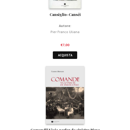
Cansiglio-Canséi
Autore:
Pier Franco Uliana
€
7,00
ACQUISTA
Comandi! Vècio parlar de sinistra Piave