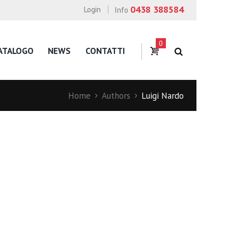
0438 388584
Login
Info
0
ATALOGO
NEWS
CONTATTI
Home
Authors
Luigi Nardo