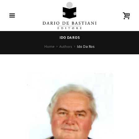
IDO DA ROS
Home
Authors
Ido Da Ros