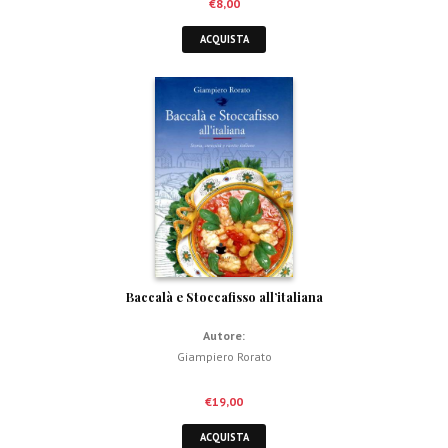
€
8,00
ACQUISTA
Baccalà e Stoccafisso all’italiana
Autore:
Giampiero Rorato
€
19,00
ACQUISTA