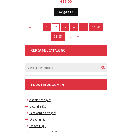
€
18,00
ACQUISTA
1
2
3
4
…
11-20
21-23
CERCA NEL CATALOGO
I NOSTRI ARGOMENTI
Anastatiche
(27)
Biografie
(13)
Cataloghi d'arte
(33)
Dizionari
(2)
Dolomiti
(8)