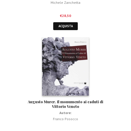
Michele Zanchetta
€
28,50
ACQUISTA
Augusto Murer. Il monumento ai caduti di
Vittorio Veneto
Autore:
Franco Posocco