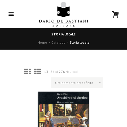
STORIA LOCALE
Home
Catalogo
Storia locale
13–24 di 276 risultati