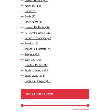
Enogastronomia
(77)
Fotografia
(53)
Guerra
(62)
Guide
(53)
Linee e aste
(1)
Lorenzo Da Ponte
(10)
Narrativa e poesia
(150)
Natura e montagna
(48)
Paradoxa
(5)
Ragazzi e illustrati
(25)
Religione
(26)
Saggistica
(10)
Società e Politica
(12)
Storia di Venezia
(75)
Storia locale
(276)
Tradizioni popolari
(41)
FILTRA PER PREZZO