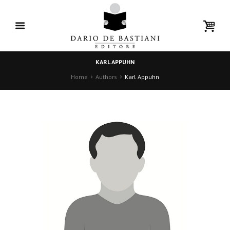
KARL APPUHN
Home
Authors
Karl Appuhn