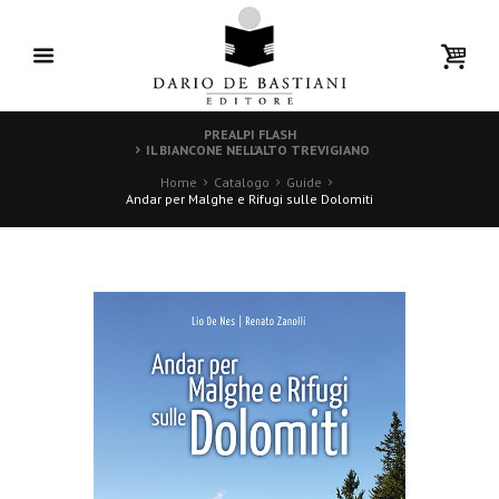
PREALPI FLASH
IL BIANCONE NELL’ALTO TREVIGIANO
Home
Catalogo
Guide
Andar per Malghe e Rifugi sulle Dolomiti