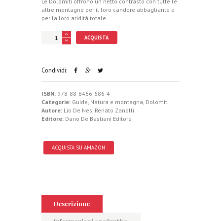
Le Dolomiti offrono un netto contrasto con tutte le
altre montagne per il loro candore abbagliante e
per la loro aridità totale.
ACQUISTA
Condividi:
ISBN:
978-88-8466-686-4
Categorie:
Guide
,
Natura e montagna
,
Dolomiti
Autore:
Lio De Nes
,
Renato Zanolli
Editore:
Dario De Bastiani Editore
ACQUISTA SU AMAZON
Descrizione