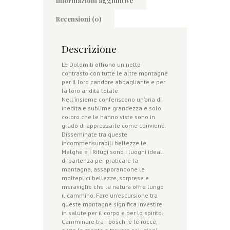
Informazioni aggiuntive
Recensioni (0)
Descrizione
Le Dolomiti offrono un netto
contrasto con tutte le altre montagne
per il loro candore abbagliante e per
la loro aridità totale.
Nell’insieme conferiscono un’aria di
inedita e sublime grandezza e solo
coloro che le hanno viste sono in
grado di apprezzarle come conviene.
Disseminate tra queste
incommensurabili bellezze le
Malghe e i Rifugi sono i luoghi ideali
di partenza per praticare la
montagna, assaporandone le
molteplici bellezze, sorprese e
meraviglie che la natura offre lungo
il cammino. Fare un’escursione tra
queste montagne significa investire
in salute per il corpo e per lo spirito.
Camminare tra i boschi e le rocce,