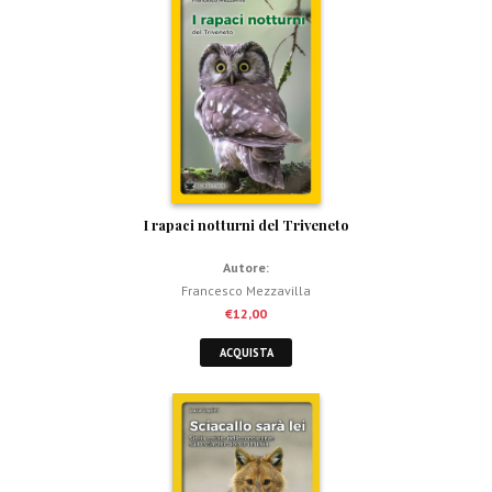
I rapaci notturni del Triveneto
Autore:
Francesco Mezzavilla
€
12,00
ACQUISTA