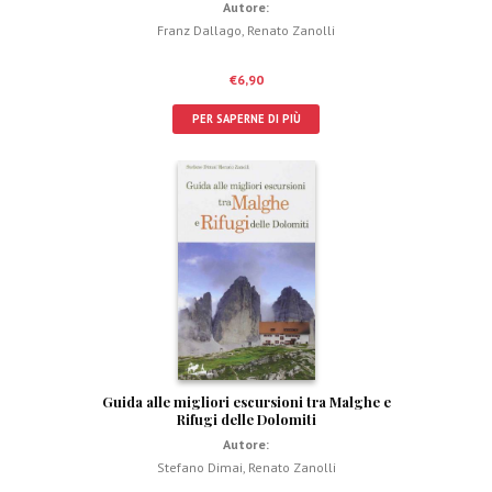
Autore:
Franz Dallago
,
Renato Zanolli
€
6,90
PER SAPERNE DI PIÙ
Guida alle migliori escursioni tra Malghe e
Rifugi delle Dolomiti
Autore:
Stefano Dimai
,
Renato Zanolli