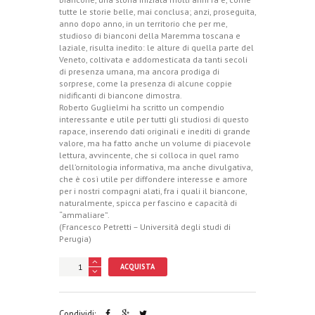
tutte le storie belle, mai conclusa; anzi, proseguita,
anno dopo anno, in un territorio che per me,
studioso di bianconi della Maremma toscana e
laziale, risulta inedito: le alture di quella parte del
Veneto, coltivata e addomesticata da tanti secoli
di presenza umana, ma ancora prodiga di
sorprese, come la presenza di alcune coppie
nidificanti di biancone dimostra.
Roberto Guglielmi ha scritto un compendio
interessante e utile per tutti gli studiosi di questo
rapace, inserendo dati originali e inediti di grande
valore, ma ha fatto anche un volume di piacevole
lettura, avvincente, che si colloca in quel ramo
dell’ornitologia informativa, ma anche divulgativa,
che è così utile per diffondere interesse e amore
per i nostri compagni alati, fra i quali il biancone,
naturalmente, spicca per fascino e capacità di
“ammaliare”.
(Francesco Petretti – Università degli studi di
Perugia)
ACQUISTA
Condividi: