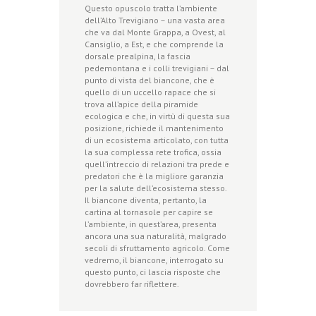
Questo opuscolo tratta l’ambiente
dell’Alto Trevigiano – una vasta area
che va dal Monte Grappa, a Ovest, al
Cansiglio, a Est, e che comprende la
dorsale prealpina, la fascia
pedemontana e i colli trevigiani – dal
punto di vista del biancone, che è
quello di un uccello rapace che si
trova all’apice della piramide
ecologica e che, in virtù di questa sua
posizione, richiede il mantenimento
di un ecosistema articolato, con tutta
la sua complessa rete trofica, ossia
quell’intreccio di relazioni tra prede e
predatori che è la migliore garanzia
per la salute dell’ecosistema stesso.
Il biancone diventa, pertanto, la
cartina al tornasole per capire se
l’ambiente, in quest’area, presenta
ancora una sua naturalità, malgrado
secoli di sfruttamento agricolo. Come
vedremo, il biancone, interrogato su
questo punto, ci lascia risposte che
dovrebbero far riflettere.