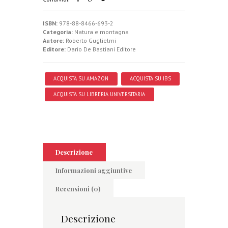
ISBN:
978-88-8466-693-2
Categoria:
Natura e montagna
Autore:
Roberto Guglielmi
Editore:
Dario De Bastiani Editore
ACQUISTA SU AMAZON
ACQUISTA SU IBS
ACQUISTA SU LIBRERIA UNIVERSITARIA
Descrizione
Informazioni aggiuntive
Recensioni (0)
Descrizione