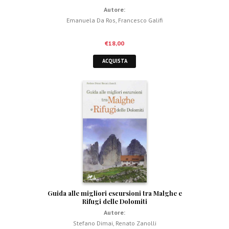
Autore:
Emanuela Da Ros
,
Francesco Galifi
€
18,00
ACQUISTA
Guida alle migliori escursioni tra Malghe e
Rifugi delle Dolomiti
Autore:
Stefano Dimai
,
Renato Zanolli