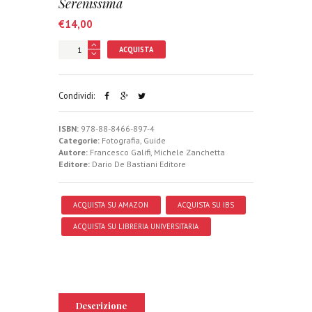
Serenissima
€
14,00
ACQUISTA
Condividi:
ISBN:
978-88-8466-897-4
Categorie:
Fotografia
,
Guide
Autore:
Francesco Galifi
,
Michele Zanchetta
Editore:
Dario De Bastiani Editore
ACQUISTA SU AMAZON
ACQUISTA SU IBS
ACQUISTA SU LIBRERIA UNIVERSITARIA
Descrizione