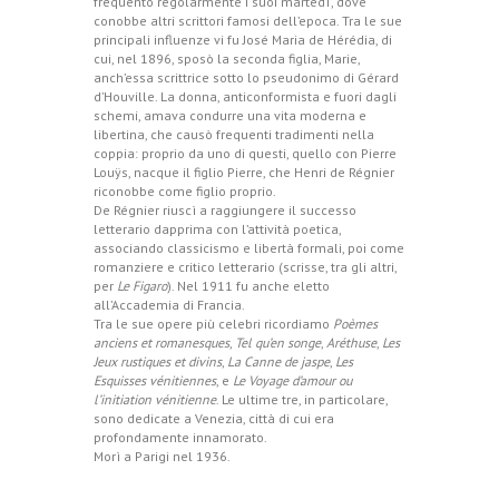
frequentò regolarmente i suoi ‘martedì’, dove
conobbe altri scrittori famosi dell’epoca. Tra le sue
principali influenze vi fu José Maria de Hérédia, di
cui, nel 1896, sposò la seconda figlia, Marie,
anch’essa scrittrice sotto lo pseudonimo di Gérard
d’Houville. La donna, anticonformista e fuori dagli
schemi, amava condurre una vita moderna e
libertina, che causò frequenti tradimenti nella
coppia: proprio da uno di questi, quello con Pierre
Louÿs, nacque il figlio Pierre, che Henri de Régnier
riconobbe come figlio proprio.
De Régnier riuscì a raggiungere il successo
letterario dapprima con l’attività poetica,
associando classicismo e libertà formali, poi come
romanziere e critico letterario (scrisse, tra gli altri,
per
Le Figaro
). Nel 1911 fu anche eletto
all’Accademia di Francia.
Tra le sue opere più celebri ricordiamo
Poèmes
anciens et romanesques
,
Tel qu’en songe
,
Aréthuse
,
Les
Jeux rustiques et divins
,
La Canne de jaspe
,
Les
Esquisses vénitiennes
, e
Le Voyage d’amour ou
l’initiation vénitienne
. Le ultime tre, in particolare,
sono dedicate a Venezia, città di cui era
profondamente innamorato.
Morì a Parigi nel 1936.