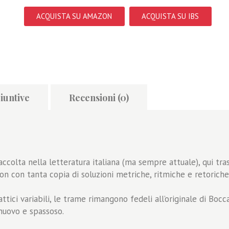
ACQUISTA SU AMAZON
ACQUISTA SU IBS
iuntive
Recensioni (0)
ccolta nella letteratura italiana (ma sempre attuale), qui tra
on con tanta copia di soluzioni metriche, ritmiche e retoriche
ttici variabili, le trame rimangono fedeli all’originale di Bocc
 nuovo e spassoso.