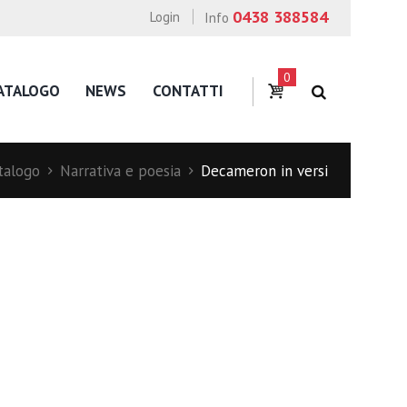
0438 388584
Login
Info
0
ATALOGO
NEWS
CONTATTI
talogo
Narrativa e poesia
Decameron in versi