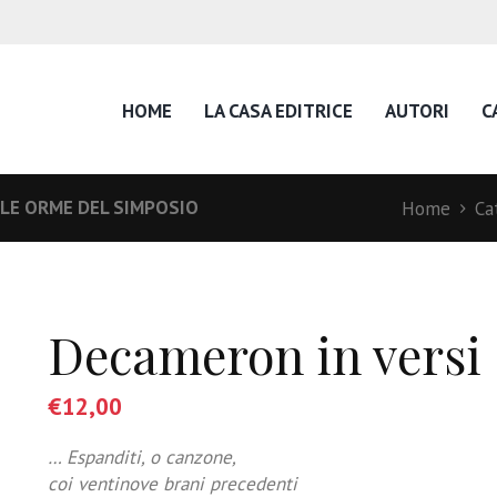
HOME
LA CASA EDITRICE
AUTORI
C
LE ORME DEL SIMPOSIO
Home
Ca
Decameron in versi
€
12,00
… Espanditi, o canzone,
coi ventinove brani precedenti