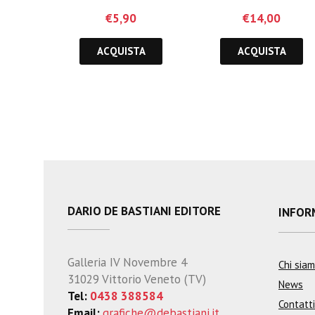
€
5,90
€
14,00
ACQUISTA
ACQUISTA
DARIO DE BASTIANI EDITORE
INFOR
Galleria IV Novembre 4
Chi sia
31029 Vittorio Veneto (TV)
News
Tel:
0438 388584
Contatti
Email:
grafiche@debastiani.it