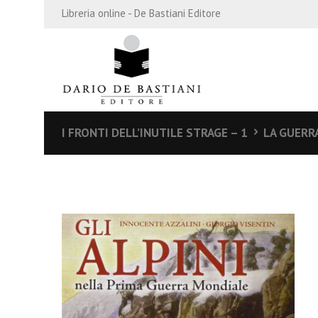
Libreria online - De Bastiani Editore
I FRONTI DELL’INUTILE STRAGE – 1
LA GUERRA