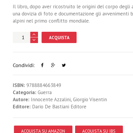
Il libro, dopo aver ricostruito le origini del corpo degli
una dovizia di foto e documentazione gli avvenimenti b
alpini nel primo conflitto mondiale.
ACQUISTA
Condividi:
ISBN:
9788884663849
Categoria:
Guerra
Autore:
Innocente Azzalini
,
Giorgio Visentin
Editore:
Dario De Bastiani Editore
ACQUISTA SU AMAZON
ACQUISTA SU IBS