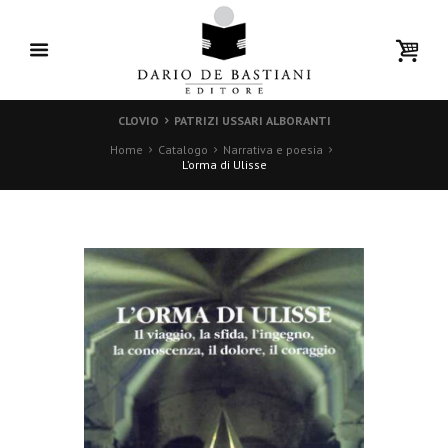
CLOVIO
PATRIZI USSARI ALBORANTI
Home
Catalogo
Narrativa e poesia
L’orma di Ulisse