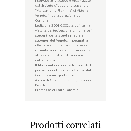
riservato alle scuole e organizzato
dall’Istituto d’istruzione superiore
“Marcantonio Flaminio” di Vittorio
Veneto, in collaborazione con il
Comune.
L’edizione 2001-2002, la quinta, ha
visto la partecipazione di numerosi
studenti delle scuole medie e
superiori del Veneto, impegnati a
riflettere su un tema di interesse:
cimentarsi in un viaggio conoscitivo
attraverso lo straordinario ausilio
della parola.
Il libro contiene una selezione delle
poesie ritenute più significative dalla
Commissione giudicatrice.
A cura di Cinzia Giacomini, Eleonora
Pivetta.
Premessa di Carla Talamini.
Prodotti correlati