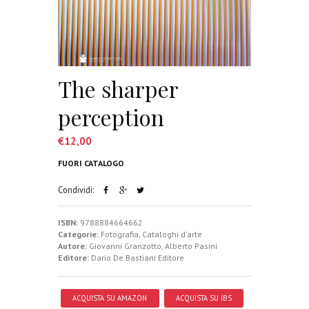
The sharper
perception
€
12,00
FUORI CATALOGO
Condividi:
ISBN:
9788884664662
Categorie:
Fotografia
,
Cataloghi d'arte
Autore:
Giovanni Granzotto
,
Alberto Pasini
Editore:
Dario De Bastiani Editore
ACQUISTA SU AMAZON
ACQUISTA SU IBS