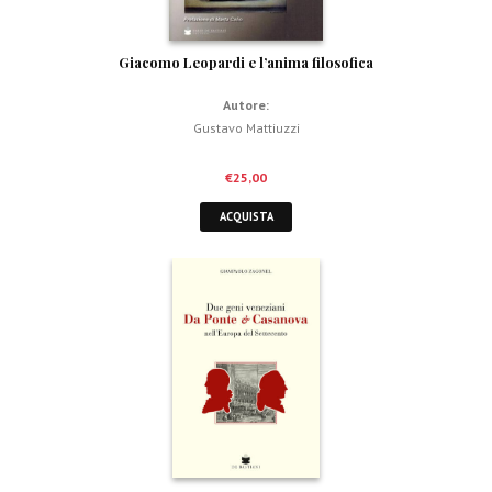
Giacomo Leopardi e l’anima filosofica
Autore:
Gustavo Mattiuzzi
€
25,00
ACQUISTA