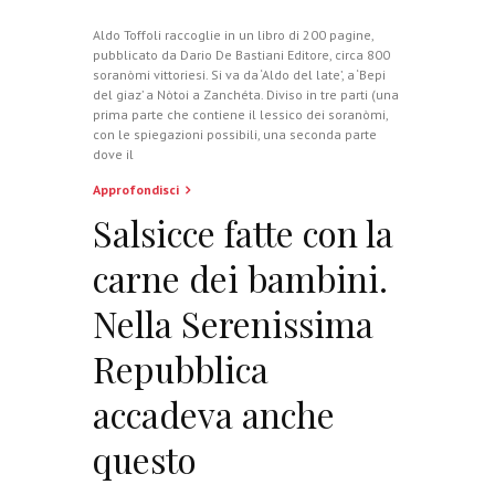
Aldo Toffoli raccoglie in un libro di 200 pagine,
pubblicato da Dario De Bastiani Editore, circa 800
soranòmi vittoriesi. Si va da ‘Aldo del late’, a ‘Bepi
del giaz’ a Nòtoi a Zanchéta. Diviso in tre parti (una
prima parte che contiene il lessico dei soranòmi,
con le spiegazioni possibili, una seconda parte
dove il
Approfondisci
Salsicce fatte con la
carne dei bambini.
Nella Serenissima
Repubblica
accadeva anche
questo