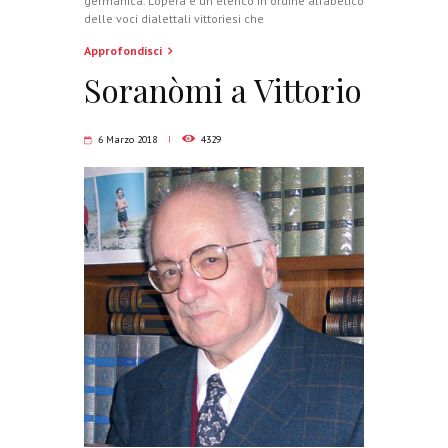
germanica. L’opera è un elenco in ordine alfabetico
delle voci dialettali vittoriesi che
Approfondisci
Soranòmi a Vittorio
6 Marzo 2018
4329