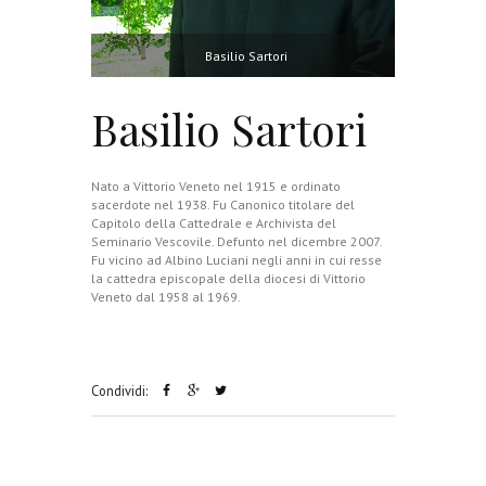
Basilio Sartori
Basilio Sartori
Nato a Vittorio Veneto nel 1915 e ordinato
sacerdote nel 1938. Fu Canonico titolare del
Capitolo della Cattedrale e Archivista del
Seminario Vescovile. Defunto nel dicembre 2007.
Fu vicino ad Albino Luciani negli anni in cui resse
la cattedra episcopale della diocesi di Vittorio
Veneto dal 1958 al 1969.
Condividi: