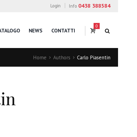
0438 388584
Login
Info
0
ATALOGO
NEWS
CONTATTI
Home
Authors
Carlo Piasentin
tin