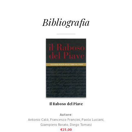
Bibliografia
Il Raboso del Piave
Autore:
Antonio Calò
,
Francesco Francini
,
Paolo Luciani
,
Giampiero Rorato
,
Diego Tomasi
€
25,00