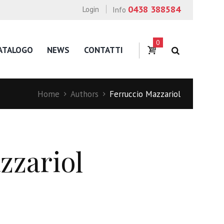
0438 388584
Login
Info
0
ATALOGO
NEWS
CONTATTI
Home
Authors
Ferruccio Mazzariol
zzariol