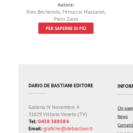
Autore:
Rino Bechevolo
,
Ferruccio Mazzariol
,
Piero Zaros
PER SAPERNE DI PIÙ
DARIO DE BASTIANI EDITORE
INFOR
Galleria IV Novembre 4
Chi sia
31029 Vittorio Veneto (TV)
News
Tel:
0438 388584
Contatti
Email:
grafiche@debastiani.it