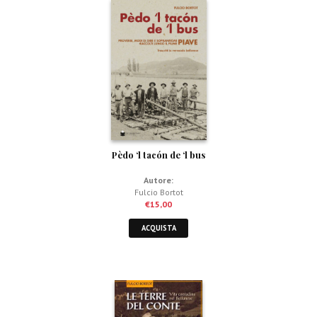
Pèdo ‘l tacón de ‘l bus
Autore:
Fulcio Bortot
€
15,00
ACQUISTA