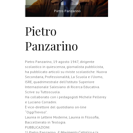
Pietro Panzarino
Pietro
Panzarino
Pietro Panzarino, 19 agosto 1947, dirigente
scolastico in quiescenza, giornalista pubblicista,
ha pubblicato articoli su riviste scolastiche: Nuova
Secondaria, Professionalità, La Scuola e l’Uomo,
ISRE, quadrimestrale dell’Istituto Superiore
Internazionale Salesiano di Ricerca Educativa.
Scrive su Tuttoscuola.
Ha collaborato con i pedagogisti Michele Pellerey
e Luciano Corradini.
È vice-direttore del quotidiano on-line
“OggiTreviso”.
Laurea in Lettere Moderne, Laurea in Filosofia,
Baccellierato in Teologia.
PUBBLICAZIONI:
1) Pietro Panzarino,
Il Movimento Cattolico e la