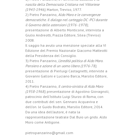
nascita della Democrazia Cristiana nel Vittoriese
(1943-1946)
, Marton, Treviso, 1977.
2) Pietro Panzarino,
Aldo Moro e le convergenze
democratiche. Il dialogo nel carteggio DC -PCI durante
il Governo delle astensioni (1976 -1978)
,
presentazione di Alberto Monticone, intervista a
Giulio Andreotti, Piazza Editore, Silea (Treviso)
2008.
Il saggio ha avuto una menzione speciale alla VI
Edizione del Premio Nazionale Giacomo Matteotti
della Presidenza del Consiglio.
3) Pietro Panzarino,
L’eredità politica di Aldo Moro.
Pensiero e azione di un uomo libero (1976-78)
,
presentazione di Pierluigi Castagnetti, interviste a
Giovanni Galloni e Luciano Barca, Marsilio Editore,
2011.
4) Pietro Panzarino,
Il centro-sinistra di Aldo Moro
(1958-1968)
, presentazione di Agostino Giovagnoli,
patrocinio dell’Istituto Luigi Sturzo di Roma, con
due contributi del sen. Gennaro Acquaviva e
dell’on. le Guido Bodrato, Marsilio Editore, 2014.
Da una idea dell’autore, è nata la
rappresentazione teatrale Dal Buio un grido. Aldo
Moro come Antigone.
pietropanzarino@gmail.com