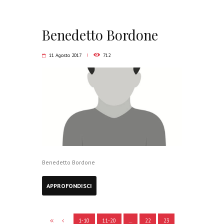
Benedetto Bordone
11 Agosto 2017
712
Benedetto Bordone
APPROFONDISCI
1-10
11-20
…
22
23