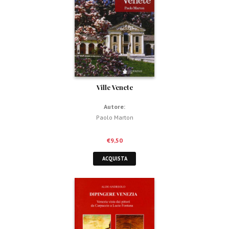
Ville Venete
Autore:
Paolo Marton
€
9,50
ACQUISTA