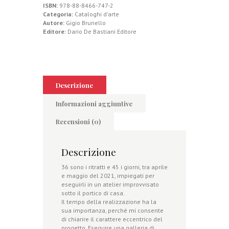
ISBN:
978-88-8466-747-2
Categoria:
Cataloghi d'arte
Autore:
Gigio Brunello
Editore:
Dario De Bastiani Editore
Descrizione
Informazioni aggiuntive
Recensioni (0)
Descrizione
36 sono i ritratti e 45 i giorni, tra aprile
e maggio del 2021, impiegati per
eseguirli in un atelier improvvisato
sotto il portico di casa.
Il tempo della realizzazione ha la
sua importanza, perché mi consente
di chiarire il carattere eccentrico del
progetto. Eseguire una galleria di