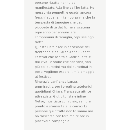
persone ritratte hanno poi
manifestato. Alla fine ce l’ho fatta. Ho
messo via pennelli e quadri ancora
freschi appena in tempo, prima che la
tempesta di lanugine che dal
pioppeto di là dal fiume si scatena
ogni anno per annunciare i
compleanni di famiglia, coprisse ogni
tratto.
Questo libro esce in occasione del
trentennale dell’Alpe Adria Puppet
Festival che ospita a Gorizia le tele
dal vivo. Le storie che nascono, non
più dai burattini ma dai burattinai in
posa, vogliono essere il mio omaggio
al festival.
Ringrazio Lanfranco Lanza,
ammiraglio, per i breafing telefonici
quotidiani, Chiara, Francesca attrice
attrezzista, Giulio turista e infine
Nelso, musicista corniciaio, sempre
pronto a sfornar telai e cornici. Le
persone qui ritratte non lo sanno ma
ho trascorso con loro molte ore in
piacevole compagnia.