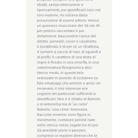
ritratti, senza interruzione e
ripensamenti, per giustificarli solo nel
loro insieme, mi solleva dalla
presunzione di essere pittore. Volevo
un guinness muscolare del 36 nel 45
per poterlo raccontare e poi
disfarmene. Nascondere l’arma del
delitto: pennelli, colori e cavalletto.
Il burattinaio è di per sé un ritrattista,
è sempre a caccia di nasi, di sguardi e
di profili. Il carattere di una testa di
legno è fissato in una smorfia, in una
sottolineatura fisiognomica. Allo
stesso modo, in queste tele
realizzate in periodo di lockdown su
foto whatsapp che amiche e amici mi
inviavano, il mio interesse era
cogliere dei particolari sufficienti a
identificarli. Non è il ritratto di Roberto
o di Antonella ma di “un certo”
Roberto, “una certa” Antonella.
Raccolte insieme, sono figure in
movimento, coetanee perché nate
nello stesso mese, legate tra di loro
da aneddoti storie e pensieri,
comprese le reazioni diverse che le