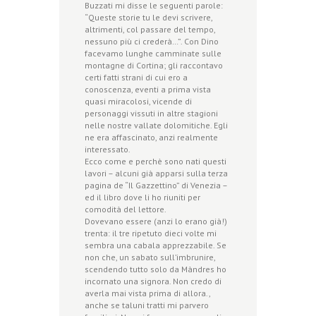
Buzzati mi disse le seguenti parole:
“Queste storie tu le devi scrivere,
altrimenti, col passare del tempo,
nessuno più ci crederà…”. Con Dino
facevamo lunghe camminate sulle
montagne di Cortina; gli raccontavo
certi fatti strani di cui ero a
conoscenza, eventi a prima vista
quasi miracolosi, vicende di
personaggi vissuti in altre stagioni
nelle nostre vallate dolomitiche. Egli
ne era affascinato, anzi realmente
interessato.
Ecco come e perchè sono nati questi
lavori – alcuni già apparsi sulla terza
pagina de “Il Gazzettino” di Venezia –
ed il libro dove li ho riuniti per
comodità del lettore.
Dovevano essere (anzi lo erano già!)
trenta: il tre ripetuto dieci volte mi
sembra una cabala apprezzabile. Se
non che, un sabato sull’imbrunire,
scendendo tutto solo da Màndres ho
incornato una signora. Non credo di
averla mai vista prima di allora.,
anche se taluni tratti mi parvero