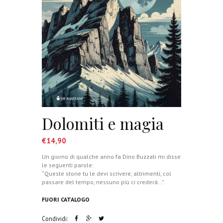
Dolomiti e magia
€
14,90
Un giorno di qualche anno fa Dino Buzzati mi disse
le seguenti parole:
“Queste storie tu le devi scrivere, altrimenti, col
passare del tempo, nessuno più ci crederà…”.
FUORI CATALOGO
Condividi: