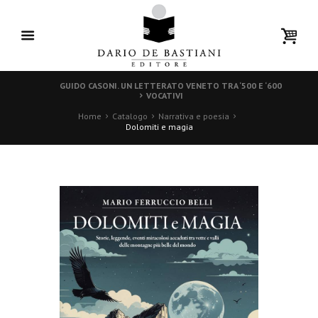
GUIDO CASONI. UN LETTERATO VENETO TRA ‘500 E ‘600
VOCATIVI
Home
Catalogo
Narrativa e poesia
Dolomiti e magia