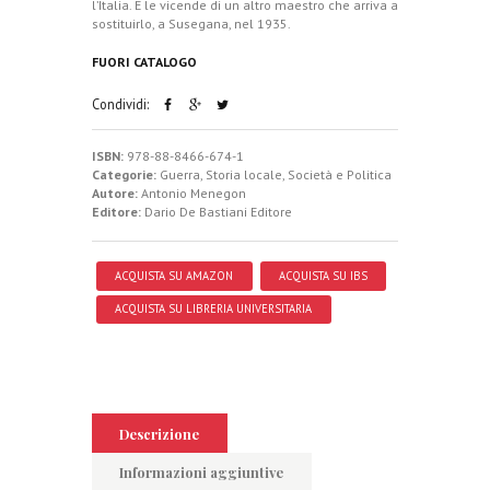
l’Italia. E le vicende di un altro maestro che arriva a
sostituirlo, a Susegana, nel 1935.
FUORI CATALOGO
Condividi:
ISBN:
978-88-8466-674-1
Categorie:
Guerra
,
Storia locale
,
Società e Politica
Autore:
Antonio Menegon
Editore:
Dario De Bastiani Editore
ACQUISTA SU AMAZON
ACQUISTA SU IBS
ACQUISTA SU LIBRERIA UNIVERSITARIA
Descrizione
Informazioni aggiuntive