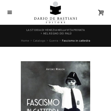
LA STORIA DI VENEZIA NELLA VITA PRIVATA
NEL REGNO DEI PALÙ
Home
Catalogo
Guerra
Fascismo in cattedra