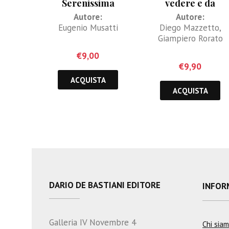
Serenissima
vedere e da
scoprire a Venezia 
Autore:
Autore:
nel suo territorio
Eugenio Musatti
Diego Mazzetto
,
Giampiero Rorato
€
9,00
€
9,90
ACQUISTA
ACQUISTA
DARIO DE BASTIANI EDITORE
INFOR
Galleria IV Novembre 4
Chi sia