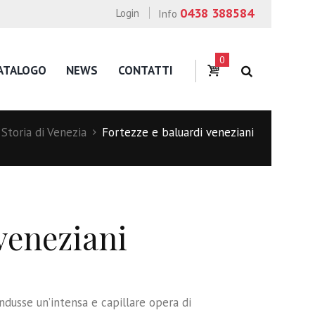
0438 388584
Login
Info
0
ATALOGO
NEWS
CONTATTI
Storia di Venezia
Fortezze e baluardi veneziani
veneziani
ndusse un’intensa e capillare opera di